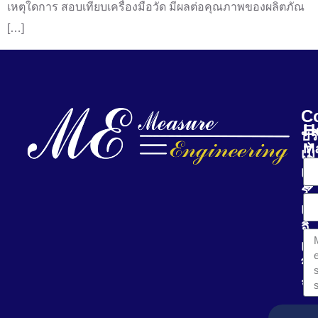
เหตุใดการ สอบเทียบเครื่องมือวัด มีผลต่อคุณภาพของผลิตภัณ
[…]
C
H
E-
บร
Ma
เม
เช
ร์
เอ
จิ
เน
ริ่ง
จำ