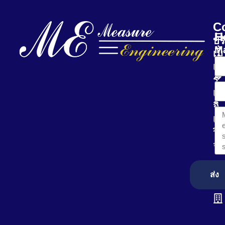
C
H
E-
บร
Ma
เม
เช
ร์
เอ
จิ
เน
ริ่ง
จำ
ส่ง