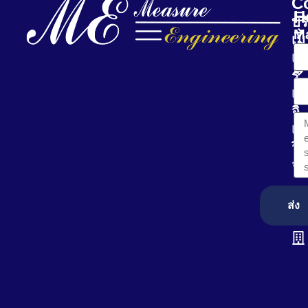
C
H
E-
บร
Ma
เม
เช
ร์
เอ
จิ
เน
ริ่ง
จำ
ส่ง