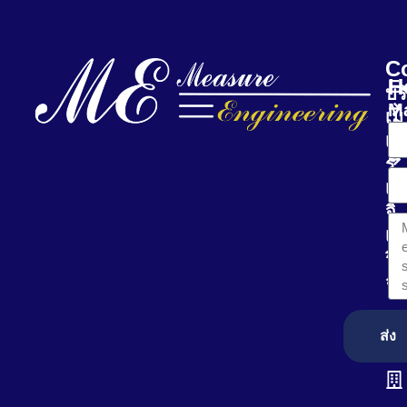
C
H
E-
บร
Ma
เม
เช
ร์
เอ
จิ
เน
ริ่ง
จำ
ส่ง